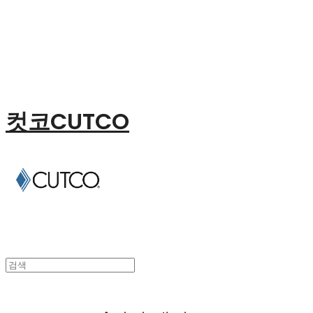
컷코CUTCO