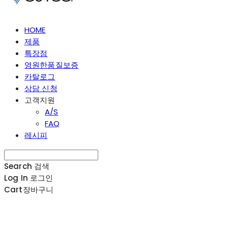
HOME
제품
특장점
영원한품질보증
카탈로그
상담 신청
고객지원
A/S
FAQ
레시피
Search
검색
Log In
로그인
Cart
장바구니