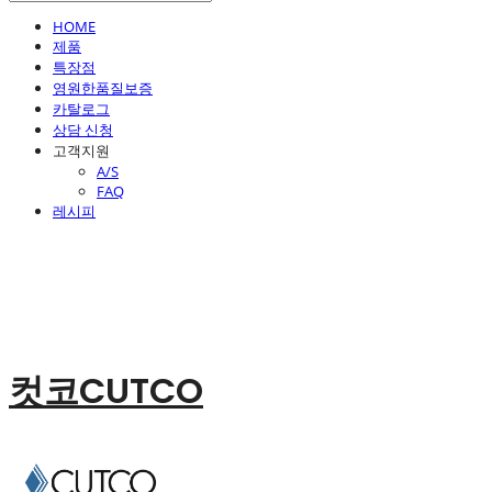
HOME
제품
특장점
영원한품질보증
카탈로그
상담 신청
고객지원
A/S
FAQ
레시피
컷코CUTCO