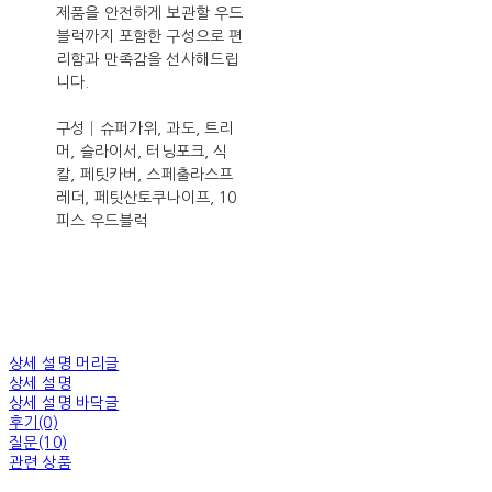
제품을 안전하게 보관할 우드
블럭까지 포함한 구성으로 편
리함과 만족감을 선사해드립
니다.
구성│슈퍼가위, 과도, 트리
머, 슬라이서, 터닝포크, 식
칼, 페팃카버, 스페출라스프
레더, 페팃산토쿠나이프, 10
피스 우드블럭
상세 설명 머리글
상세 설명
상세 설명 바닥글
후기(0)
질문(10)
관련 상품